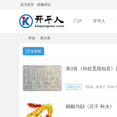
设为首页
收藏本站
门户
开平人
»
导读
›
抢沙发
分享
记录
排
开
发新帖
平
人
第3首《何处觅我知音》原
DD叔
发表于 2026-3
原创之作
鵷鶵与鸱《庄子·秋水》