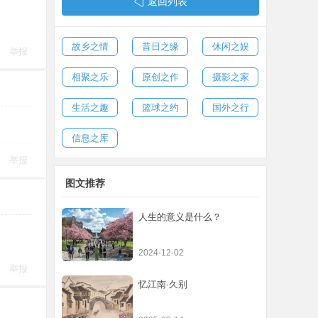
返回列表
故乡之情
昔日之缘
休闲之娱
举报
相聚之乐
原创之作
摄影之家
生活之趣
篮球之约
国外之行
信息之库
举报
图文推荐
人生的意义是什么？
2024-12-02
举报
忆江南·久别