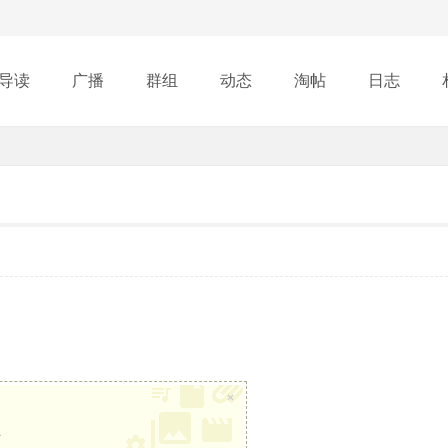
导读
广播
群组
动态
淘帖
日志
行榜
×
册