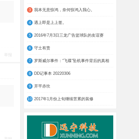
我本无意惊鸿，奈何惊鸿入我心。
3
遇上即是上上签。
4
2016年7月3日三龙广告篮球队的友谊赛
5
守土有责
6
举报
罗斯威尔事件：“飞碟”坠机事件背后的真相
7
DD记事本 20220306
8
开平赤坎
9
2017年1月份上旬继续苦累的装修
10
举报