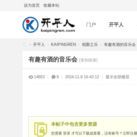
设为首页
收藏本站
门户
开平人
»
开平人
›
KAIPINGREN
›
相聚之乐
›
有趣有酒的音乐会
分享
记录
排
开
有趣有酒的音乐会
[复制链接]
平
人
14853
|
9
|
2024-11-9 16:43:12
|
显示全部楼层
本帖子中包含更多资源
您需要
登录
才可以下载或查看，没有账号？
立即注