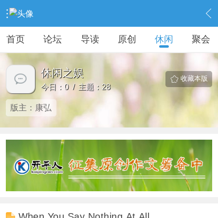
›
KAIPINGREN
›
休闲之娱
首页
论坛
导读
原创
休闲
聚会
休闲之娱
收藏本版
今日：0 / 主题：28
版主：
康弘
When You Say Nothing At All