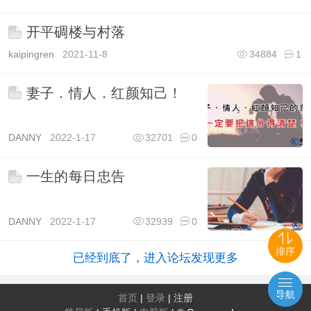
开平碉楼与村落
kaipingren
2021-11-8
34884
1
妻子．情人．红颜知己！
DANNY
2022-1-17
32701
0
一生的每日忠告
DANNY
2022-1-17
32939
0
排序
已经到底了，进入论坛发现更多
导航
首页
|
登录
|
注册