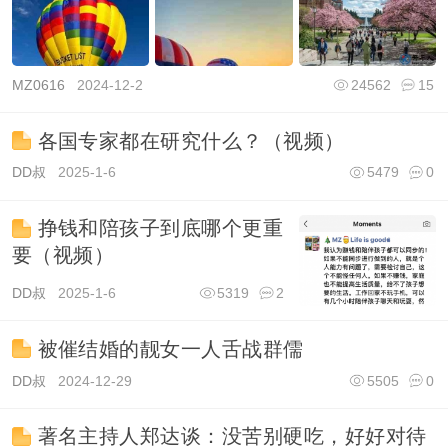
MZ0616
2024-12-2
24562
15
各国专家都在研究什么？（视频）
DD叔
2025-1-6
5479
0
挣钱和陪孩子到底哪个更重
要（视频）
DD叔
2025-1-6
5319
2
被催结婚的靓女一人舌战群儒
DD叔
2024-12-29
5505
0
著名主持人郑达谈：没苦别硬吃，好好对待