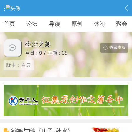
›
KAIPINGREN
›
生活之趣
首页
论坛
导读
原创
休闲
聚会
生活之趣
收藏本版
今日：0 / 主题：33
版主：
白云
鵷鶵与鸱《庄子·秋水》